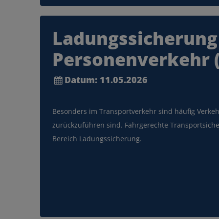
… mit uns richtig el
Ladungssicherung
Das e-Pferd
Personenverkehr (
Datum: 11.05.2026
Besonders im Transportverkehr sind häufig Verke
MEHR INFOS
zurückzuführen sind. Fahrgerechte Transportsich
Bereich Ladungssicherung.