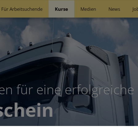
Für Arbeitsuchende
Kurse
Medien
News
Jo
n für eine erfolgreiche 
schein