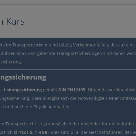
n Kurs
rs im Transportverkehr sind häufig Verkehrsunfällen, die auf e
uführen sind. Fahrgerechte Transportsicherungen sind daher wich
sicherung.
 Bildungsgutschein?
ngssicherung
gsgutschein ei
re
Ladungssicherung
gemäß
DIN EN12195
: Nirgends werden physik
ungssicherung. Daraus ergibt sich die Notwendigkeit einer umfass
el und auch die Physik beinhalten.
m Transportrecht ist grundsätzlich der Absender für die beförder
rtlich (
§ 412 I S. 1 HGB
); dies sind u. a. der Geschäftsführer, der