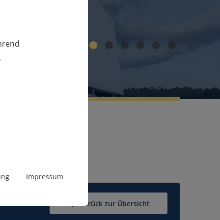
ährend
1
2
3
4
5
6
.
ung
Impressum
Zurück zur Übersicht