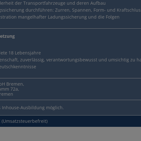
erheit der Transportfahrzeuge und deren Aufbau
ssicherung durchführen: Zurren, Spannen, Form- und Kraftschlu
r-Schnellkurs
tration mangelhafter Ladungssicherung und die Folgen
etzung
dete 18 Lebensjahre
genschaft, zuverlässig, verantwortungsbewusst und umsichtig zu 
eutschkenntnisse
bH Bremen,
amm 72a,
Bremen
s Inhouse-Ausbildung möglich.
 (Umsatzsteuerbefreit)