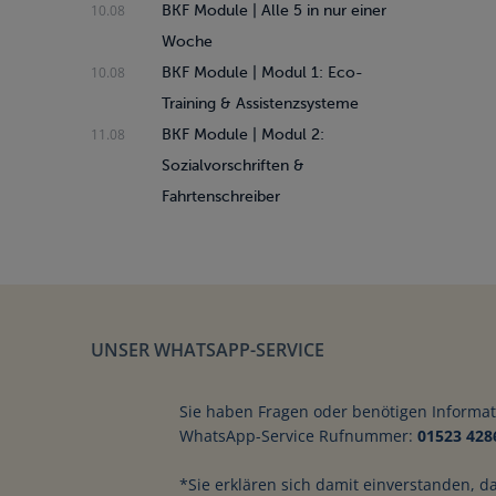
10.08
BKF Module | Alle 5 in nur einer
Woche
10.08
BKF Module | Modul 1: Eco-
Training & Assistenzsysteme
11.08
BKF Module | Modul 2:
Sozialvorschriften &
Fahrtenschreiber
UNSER WHATSAPP-SERVICE
Sie haben Fragen oder benötigen Informa
Der Grundstein für
WhatsApp-Service Rufnummer:
01523 428
*Sie erklären sich damit einverstanden, d