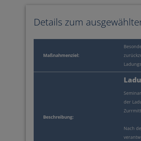
Details zum ausgewählte
Besonde
Maßnahmenziel:
zurückz
Ladungs
Sie besitzen einen
Ladu
Jetzt Bildun
Semina
der Lad
Zurrmitt
Beschreibung:
Nach de
verantwo
MEHR INFOS