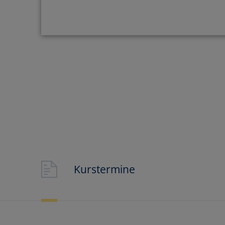
Praktische Übunge
Baumaschine
Kurstermine
MEHR INFOS