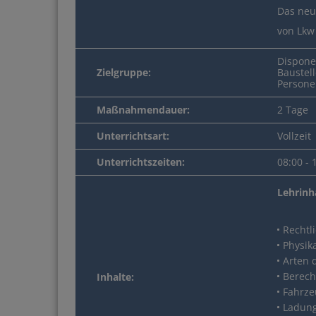
Das ne
von Lkw
Disponen
Zielgruppe:
Baustell
Persone
Maßnahmendauer:
2 Tage
Unterrichtsart:
Vollzeit
Unterrichtszeiten:
08:00 -
Lehrinh
Rechtl
Physik
Arten 
Berech
Inhalte:
Fahrze
Schnell und sicher
Ladung