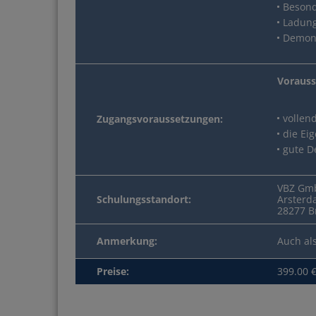
Besond
Ladung
Gabelstaple
Demons
Vorauss
vollen
Zugangsvoraussetzungen:
die Ei
MEHR INFOS
gute D
VBZ Gm
Schulungsstandort:
Arsterd
28277 
Anmerkung:
Auch al
Preise:
399.00 €