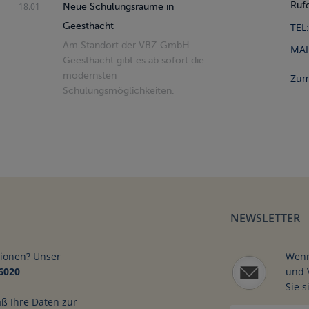
Rufe
18.01
Neue Schulungsräume in
Geesthacht
TEL:
Am Standort der VBZ GmbH
MAI
Geesthacht gibt es ab sofort die
modernsten
Zum
Schulungsmöglichkeiten.
NEWSLETTER
tionen? Unser
Wenn
 sichere Personentrans
6020
und 
Sie s
aß Ihre Daten zur