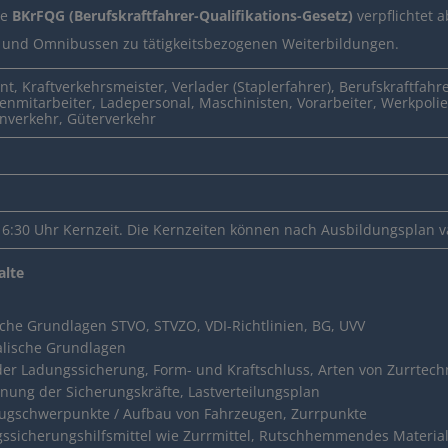
ue
BKrFQG (Berufskraftfahrer-Qualifikations-Gesetz)
verpflichtet 
 und Omnibussen zu tätigkeitsbezogenen Weiterbildungen.
t, Kraftverkehrsmeister, Verlader (Staplerfahrer), Berufskraftfahr
enmitarbeiter, Ladepersonal, Maschinisten, Vorarbeiter, Werkpolier
nverkehr, Güterverkehr
 16:30 Uhr Kernzeit. Die Kernzeiten können nach Ausbildungsplan va
alte
iche Grundlagen STVO, STVZO, VDI-Richtlinien, BG, UVV
alische Grundlagen
der Ladungssicherung, Form- und Kraftschluss, Arten von Zurrtec
nung der Sicherungskräfte, Lastverteilungsplan
ugschwerpunkte / Aufbau von Fahrzeugen, Zurrpunkte
 zum Führerschein
ssicherungshilfsmittel wie Zurrmittel, Rutschhemmendes Material