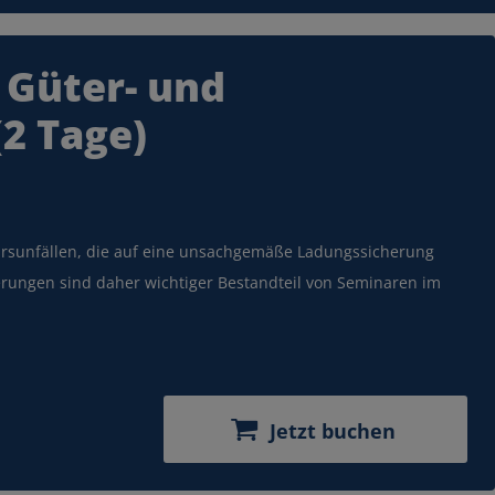
ektrisch fahren.
 Güter- und
chen
2 Tage)
hrsunfällen, die auf eine unsachgemäße Ladungssicherung
erungen sind daher wichtiger Bestandteil von Seminaren im
Jetzt buchen