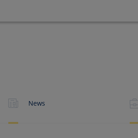
n und theoretisches Wi
n richtig führ
News